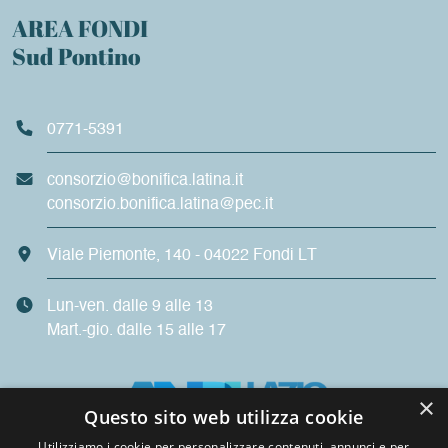
AREA FONDI
Sud Pontino
0771-5391
consorzio@bonifica.latina.it
consorzio.bonifica.latina@pec.it
Viale Piemonte, 140 - 04022 Fondi LT
Lun-ven. dalle 9 alle 13
Mart.-gio. dalle 15 alle 17
×
Questo sito web utilizza cookie
Utilizziamo i cookie per personalizzare contenuti, annunci e per