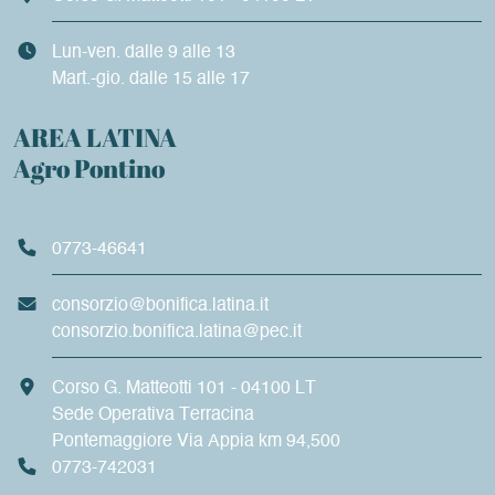
Lun-ven. dalle 9 alle 13
Mart.-gio. dalle 15 alle 17
AREA LATINA
Agro Pontino
0773-46641
consorzio@bonifica.latina.it
consorzio.bonifica.latina@pec.it
Corso G. Matteotti 101 - 04100 LT
Sede Operativa Terracina
Pontemaggiore Via Appia km 94,500
0773-742031