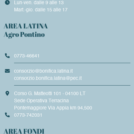
Lun-ven. dalle 9 alle 13
Mart.-gio. dalle 15 alle 17
AREA LATINA
Agro Pontino
0773-46641
consorzio@bonifica.latina.it
consorzio.bonifica.latina@pec.it
Corso G. Matteotti 101 - 04100 LT
Sede Operativa Terracina
Pontemaggiore Via Appia km 94,500
0773-742031
AREA FONDI