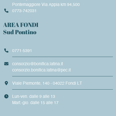
Pontemaggiore Via Appia km 94,500
0773-742031
AREA FONDI
Sud Pontino
0771-5391
consorzio@bonifica.latina.it
consorzio.bonifica.latina@pec.it
Viale Piemonte, 140 - 04022 Fondi LT
Lun-ven. dalle 9 alle 13
Mart.-gio. dalle 15 alle 17