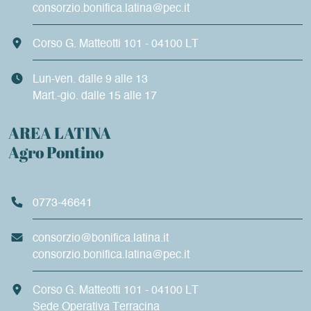
consorzio.bonifica.latina@pec.it
Corso G. Matteotti 101 - 04100 LT
Lun-ven. dalle 9 alle 13
Mart.-gio. dalle 15 alle 17
AREA LATINA
Agro Pontino
0773-46641
consorzio@bonifica.latina.it
consorzio.bonifica.latina@pec.it
Corso G. Matteotti 101 - 04100 LT
Sede Operativa Terracina