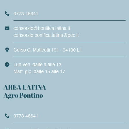
0773-46641
consorzio@bonifica.latina.it
consorzio.bonifica.latina@pec.it
Corso G. Matteotti 101 - 04100 LT
Lun-ven. dalle 9 alle 13
Mart.-gio. dalle 15 alle 17
AREA LATINA
Agro Pontino
0773-46641