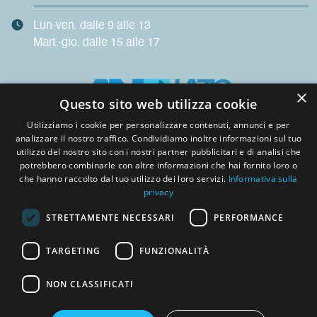
Lun-ven. dalle 9 alle 13
Mart.-gio. dalle 15 alle 17
×
Questo sito web utilizza cookie
Utilizziamo i cookie per personalizzare contenuti, annunci e per
analizzare il nostro traffico. Condividiamo inoltre informazioni sul tuo
Privacy
utilizzo del nostro sito con i nostri partner pubblicitari e di analisi che
potrebbero combinarle con altre informazioni che hai fornito loro o
che hanno raccolto dal tuo utilizzo dei loro servizi.
Informativa sulla
Fatturazione Elettronica
privacy
STRETTAMENTE NECESSARI
PERFORMANCE
Pagamenti PAI
TARGETING
FUNZIONALITÀ
whistleblowing
NON CLASSIFICATI
Visualizza UFFICI