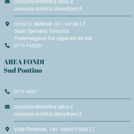
consorzio@bonifica.latina.it
consorzio.bonifica.latina@pec.it
Corso G. Matteotti 101 - 04100 LT
Sede Operativa Terracina
Pontemaggiore Via Appia km 94,500
0773-742031
AREA FONDI
Sud Pontino
0771-5391
consorzio@bonifica.latina.it
consorzio.bonifica.latina@pec.it
Viale Piemonte, 140 - 04022 Fondi LT