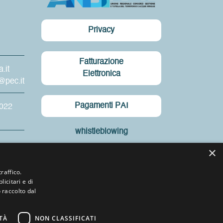
Privacy
Fatturazione
.it
Elettronica
@pec.it
Pagamenti PAI
4022
whistleblowing
×
Visualizza UFFICI
7
raffico.
C.F. 91168270592
icitari e di
 raccolto dal
TÀ
NON CLASSIFICATI