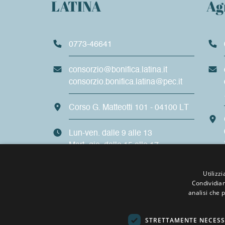
LATINA
Ag
0773-46641
consorzio@bonifica.latina.it
consorzio.bonifica.latina@pec.it
Corso G. Matteotti 101 - 04100 LT
Lun-ven. dalle 9 alle 13
Mart.-gio. dalle 15 alle 17
Utilizz
Condividiam
analisi che 
STRETTAMENTE NECESS